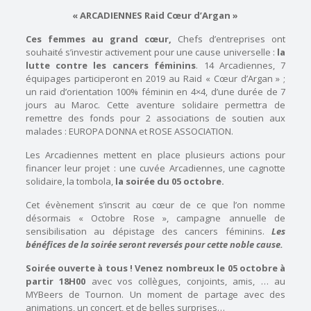
« ARCADIENNES Raid Cœur d’Argan »
Ces femmes au grand cœur,
Chefs d’entreprises ont
souhaité s’investir activement pour une cause universelle :
la
lutte contre les cancers féminins
. 14 Arcadiennes, 7
équipages participeront en 2019 au Raid « Cœur d’Argan » ;
un raid d’orientation 100% féminin en 4×4, d’une durée de 7
jours au Maroc. Cette aventure solidaire permettra de
remettre des fonds pour 2 associations de soutien aux
malades : EUROPA DONNA et ROSE ASSOCIATION.
Les Arcadiennes mettent en place plusieurs actions pour
financer leur projet : une cuvée Arcadiennes, une cagnotte
solidaire, la tombola,
la soirée du
05 octobre.
Cet évènement s’inscrit au cœur de ce que l’on nomme
désormais « Octobre Rose », campagne annuelle de
sensibilisation au dépistage des cancers féminins.
Les
bénéfices de la soirée seront reversés pour cette noble cause.
Soirée ouverte à tous ! Venez nombreux le 05 octobre à
partir 18H00
avec vos collègues, conjoints, amis, … au
MYBeers de Tournon. Un moment de partage avec des
animations, un concert, et de belles surprises…