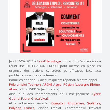
Jeudi 16/09/2021 à
Tain-l’Hermitage
, notre club d’entreprises a
réuni une DÉLÉGATION EMPLOI pour mettre en place en
urgence des actions concrètes et efficaces face aux
problématiques de recrutement.
Parmi les principaux acteurs qui ont répondu à notre appel :
Pôle emploi Tournon
,
ARCHE Agglo
,
Région Auvergne-Rhône-
Alpes
, la DDETSPP 07 (ex Direccte)
ainsi que des représentants de l’Enseignement (
Lycée
Gabriel-Faure
,
Greta Viva5
)
et 7 adhérents Arcade (
Comptoir Rhodanien
,
Sodimas
,
Polypap France
, Aispac Emploi, Ceptentrion’Al Travaux